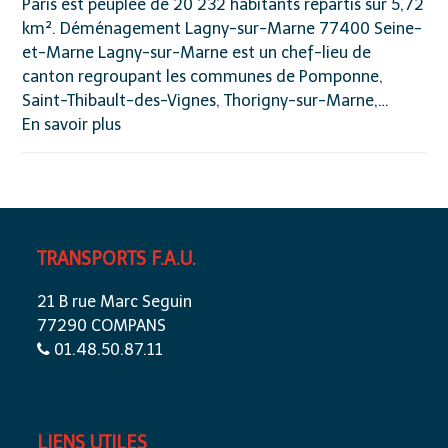
Paris est peuplée de 20 232 habitants répartis sur 5,72
km². Déménagement Lagny-sur-Marne 77400 Seine-
et-Marne Lagny-sur-Marne est un chef-lieu de
canton regroupant les communes de Pomponne,
Saint-Thibault-des-Vignes, Thorigny-sur-Marne,…
En savoir plus
TRANSPORTS F.A.U.
21 B rue Marc Seguin
77290 COMPANS
01.48.50.87.11
LIENS UTILES