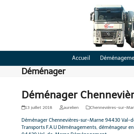
Skip
to
content
Accueil
Déménageme
Déménager
Déménager Chennevièr
13 juillet 2018
aurelien
Chennevières-sur-Ma
Déménager Chennevières-sur-Marne 94430 Val-de-M
Transports F.A.U Déménagements, déménageur en v