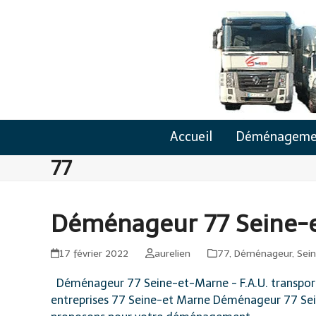
Skip
to
content
Accueil
Déménageme
77
Déménageur 77 Seine-
17 février 2022
aurelien
77
,
Déménageur
,
Sei
Déménageur 77 Seine-et-Marne - F.A.U. transport
entreprises 77 Seine-et Marne Déménageur 77 Sei