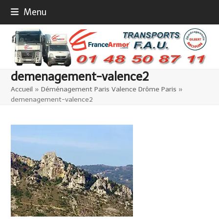
Skip
Menu
to
content
demenagement-valence2
Accueil
»
Déménagement Paris Valence Drôme Paris
»
demenagement-valence2