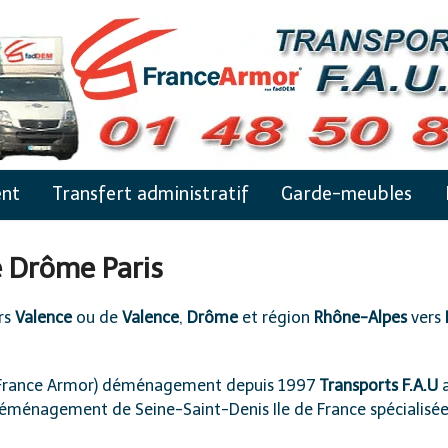
nt
Transfert administratif
Garde-meubles
 Drôme Paris
rs
Valence
ou de
Valence
,
Drôme
et région
Rhône-Alpes
vers
France Armor) déménagement
depuis 1997
Transports F.A.U
a
éménagement de Seine-Saint-Denis Ile de France
spécialisé