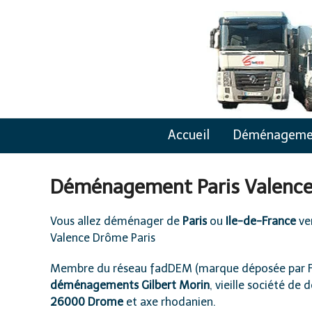
Skip
to
content
Accueil
Déménageme
Déménagement Paris Valence
Vous allez
déménager de
Paris
ou
Ile-de-France
ve
Valence Drôme Paris
Membre du
réseau
fadDEM
(marque déposée par 
déménagements Gilbert Morin
, vieille société de
d
26000 Drome
et axe rhodanien
.