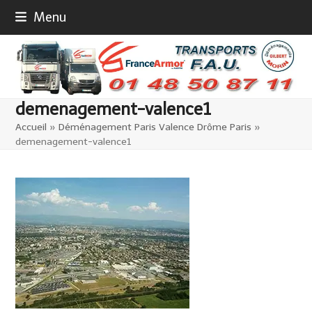
Skip
Menu
to
content
demenagement-valence1
Accueil
»
Déménagement Paris Valence Drôme Paris
»
demenagement-valence1