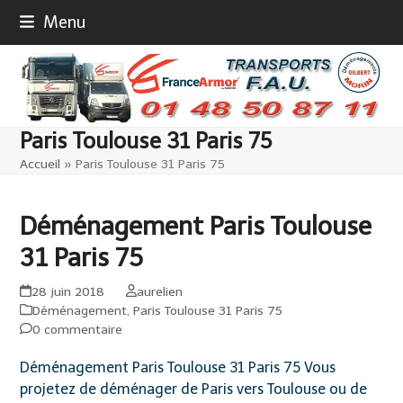
Skip
Menu
to
content
Paris Toulouse 31 Paris 75
Accueil
»
Paris Toulouse 31 Paris 75
Déménagement Paris Toulouse
31 Paris 75
28 juin 2018
aurelien
Déménagement
,
Paris Toulouse 31 Paris 75
0 commentaire
Déménagement Paris Toulouse 31 Paris 75 Vous
projetez de déménager de Paris vers Toulouse ou de