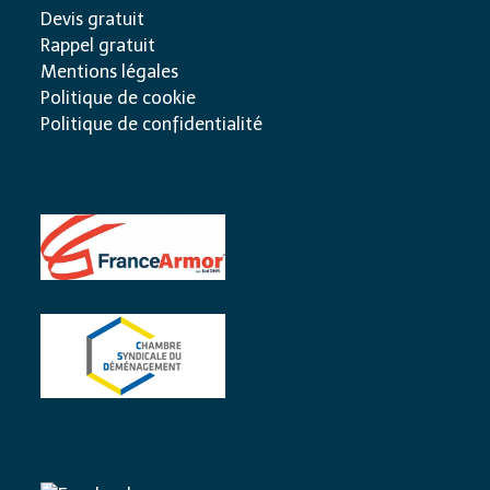
Devis gratuit
Rappel gratuit
Mentions légales
Politique de cookie
Politique de confidentialité