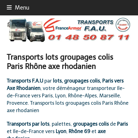
Skip
Menu
to
content
Transports lots groupages colis
Paris Rhône axe rhodanien
Transports F.A.U
par
lots, groupages colis, Paris vers
Axe Rhodanien
, votre déménageur transporteur Ile-
de-France vers Paris, Lyon, Rhône-Alpes, Marseille,
Provence. Transports lots groupages colis Paris Rhône
axe rhodanien
Transports par lots
, palettes,
groupages colis
de
Paris
et Ile-de-France vers
Lyon
,
Rhône 69
et
axe