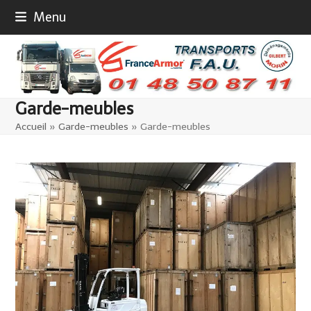
Skip
Menu
to
content
Garde-meubles
Accueil
»
Garde-meubles
»
Garde-meubles