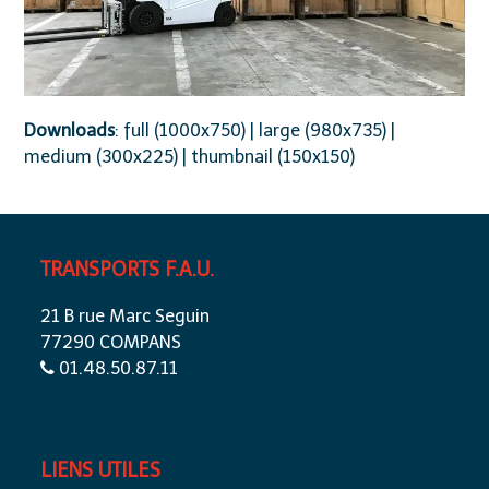
Downloads
:
full (1000x750)
|
large (980x735)
|
medium (300x225)
|
thumbnail (150x150)
TRANSPORTS F.A.U.
21 B rue Marc Seguin
77290 COMPANS
01.48.50.87.11
LIENS UTILES