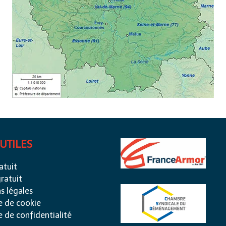
 UTILES
atuit
ratuit
s légales
e de cookie
e de confidentialité