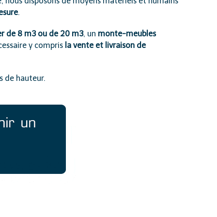
re, nous disposons de moyens matériels et humains
esure
.
er de 8 m
3
ou de 20 m
3
, un
monte-meubles
cessaire y compris
la vente et livraison de
s de hauteur.