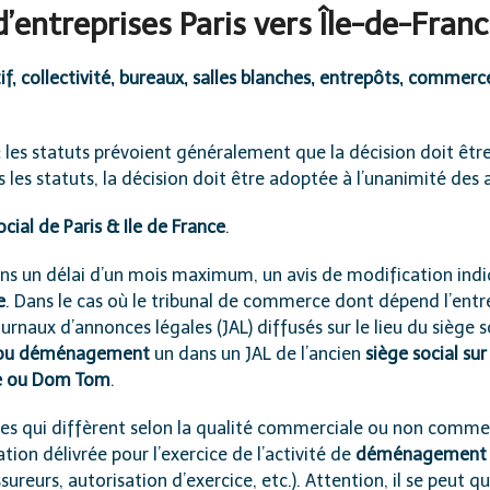
entreprises Paris vers Île-de-Fran
if, collectivité, bureaux, salles blanches, entrepôts, commerce
:
les statuts prévoient généralement que la décision doit être
ns les statuts, la décision doit être adoptée à l’unanimité des 
ocial de Paris & Ile de France
.
, dans un délai d’un mois maximum, un avis de modification ind
e
. Dans le cas où le tribunal de commerce dont dépend l’entre
urnaux d’annonces légales (JAL) diffusés sur le lieu du siège so
t ou déménagement
un dans un JAL de l’ancien
siège social su
ope ou Dom Tom
.
es qui diffèrent selon la qualité commerciale ou non commerci
ation délivrée pour l’exercice de l’activité de
déménagement e
ureurs, autorisation d’exercice, etc.). Attention, il se peut q