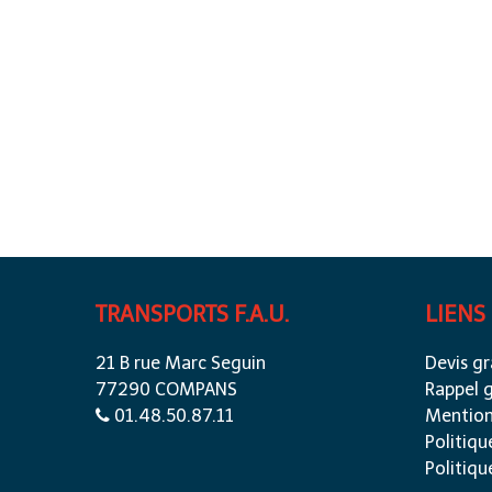
TRANSPORTS F.A.U.
LIENS
21 B rue Marc Seguin
Devis gr
77290 COMPANS
Rappel g
01.48.50.87.11
Mention
Politiqu
Politiqu