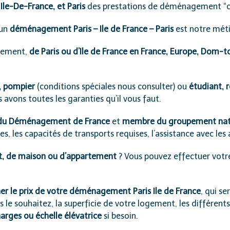
le-De-France, et Paris
des prestations de déménagement “clé
’un
déménagement Paris – Ile de France – Paris
est notre métie
tement,
de Paris ou d’Ile de France en France, Europe, Dom
, pompier
(conditions spéciales
nous consulter
) ou
étudiant, r
 avons toutes les garanties qu’il vous faut.
e du Déménagement de France
et
membre du groupement nat
s, les capacités de transports requises, l’assistance avec les 
, de maison ou d’appartement
? Vous pouvez effectuer votre
ner le prix de votre déménagement Paris Ile de France
, qui s
s le souhaitez, la superficie de votre logement, les différent
ges ou échelle élévatrice
si besoin.