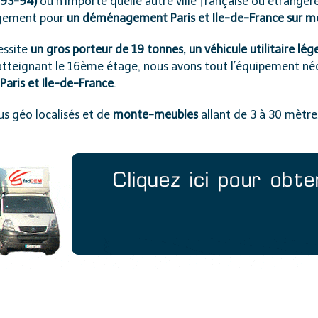
-93-94)
ou n’importe quelle autre ville française ou étrangè
agement pour
un déménagement Paris et Ile-de-France sur m
essite
un gros porteur de 19 tonnes, un véhicule utilitaire lég
l atteignant le 16ème étage, nous avons tout l’équipement né
aris et Ile-de-France
.
s géo localisés et de
monte-meubles
allant de 3 à 30 mètre