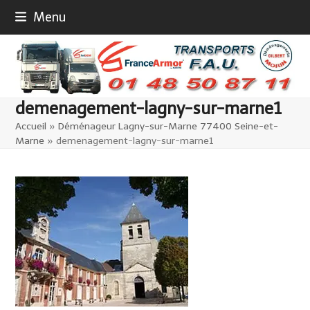
Skip
Menu
to
content
demenagement-lagny-sur-marne1
Accueil
»
Déménageur Lagny-sur-Marne 77400 Seine-et-
Marne
»
demenagement-lagny-sur-marne1