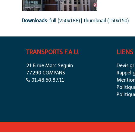
Downloads
:
full (250x188)
|
thumbnail (150x150)
TRANSPORTS F.A.U.
LIENS
21 B rue Marc Seguin
Devis gr
77290 COMPANS
Rappel g
01.48.50.87.11
Mention
Politiqu
Politiqu