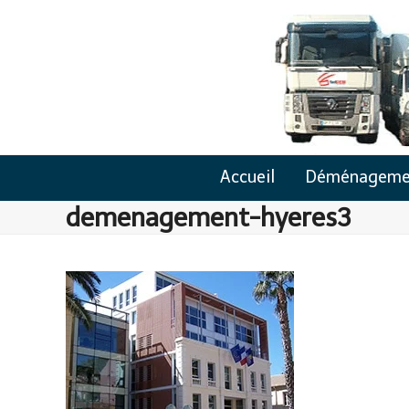
Skip
to
content
Accueil
Déménageme
demenagement-hyeres3