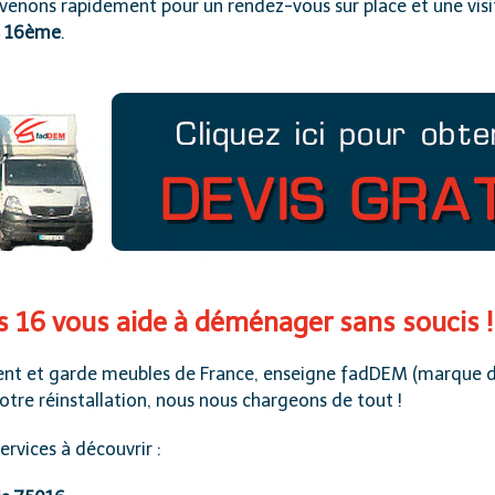
venons rapidement pour un rendez-vous sur place et une visi
s 16ème
.
s 16 vous aide à déménager sans soucis !
t et garde meubles de France
, enseigne
fadDEM
(marque d
votre réinstallation, nous nous chargeons de tout !
vices à découvrir :