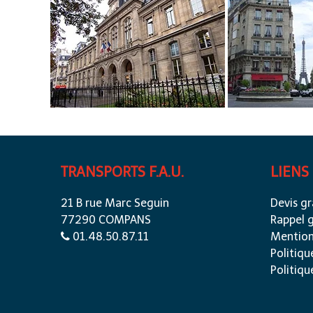
TRANSPORTS F.A.U.
LIENS
21 B rue Marc Seguin
Devis gr
77290 COMPANS
Rappel g
01.48.50.87.11
Mention
Politiqu
Politiqu