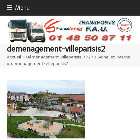
Skip
Menu
to
content
demenagement-villeparisis2
Accueil
»
Déménagement Villeparisis 77270 Seine-et-Marne
»
demenagement-villeparisis2