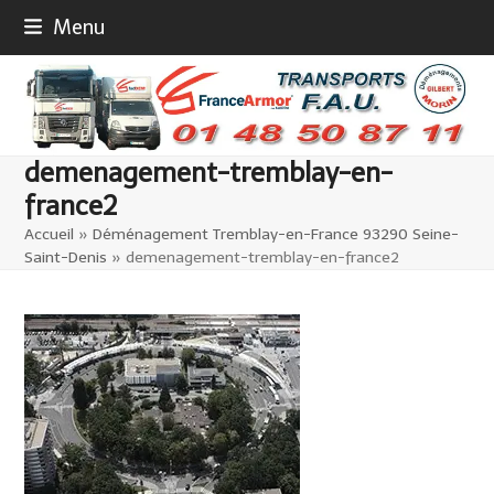
Skip
Menu
to
content
demenagement-tremblay-en-
france2
Accueil
»
Déménagement Tremblay-en-France 93290 Seine-
Saint-Denis
»
demenagement-tremblay-en-france2