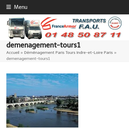
Skip
Menu
to
content
demenagement-tours1
Accueil
»
Déménagement Paris Tours Indre-et-Loire Paris
»
demenagement-tours1