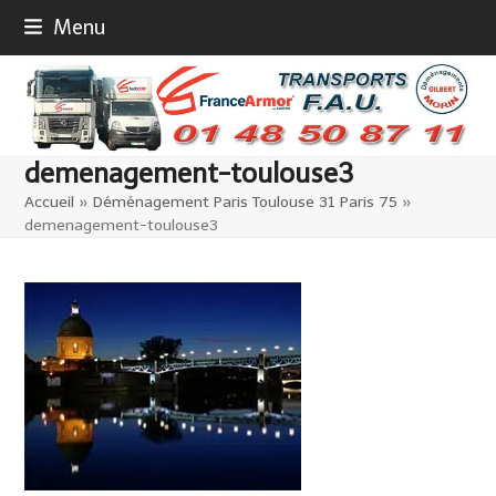
Skip
Menu
to
content
demenagement-toulouse3
Accueil
»
Déménagement Paris Toulouse 31 Paris 75
»
demenagement-toulouse3