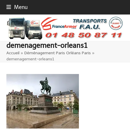
Skip
Menu
to
content
demenagement-orleans1
Accueil
»
Déménagement Paris Orléans Paris
»
demenagement-orleans1