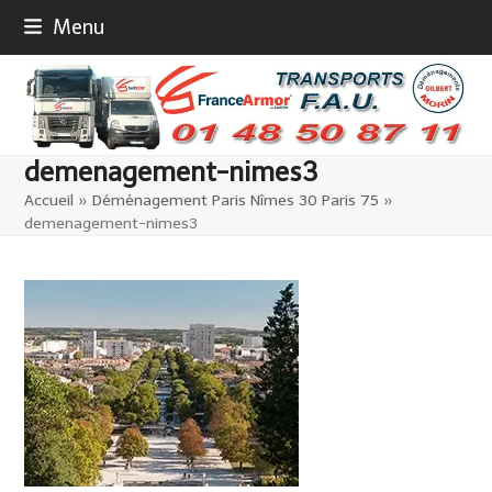
Skip
Menu
to
content
demenagement-nimes3
Accueil
»
Déménagement Paris Nîmes 30 Paris 75
»
demenagement-nimes3