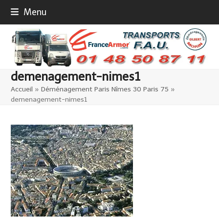
Skip
Menu
to
content
demenagement-nimes1
Accueil
»
Déménagement Paris Nîmes 30 Paris 75
»
demenagement-nimes1