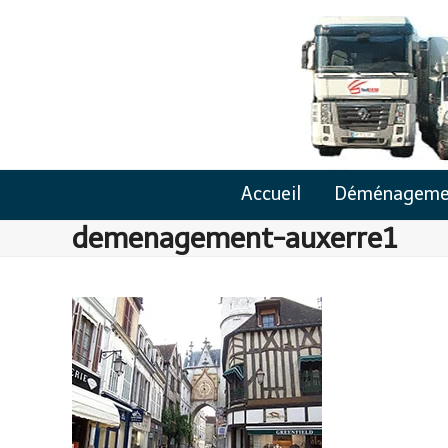
Skip
to
content
Accueil
Déménageme
demenagement-auxerre1