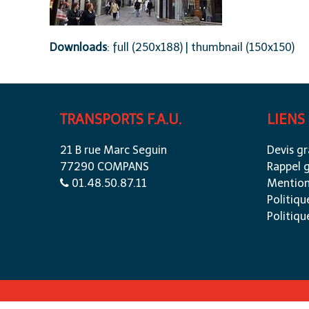
Downloads
:
full (250x188)
|
thumbnail (150x150)
TRANSPORTS F.A.U.
LIENS
21 B rue Marc Seguin
Devis gr
77290 COMPANS
Rappel g
01.48.50.87.11
Mention
Politiqu
Politiqu