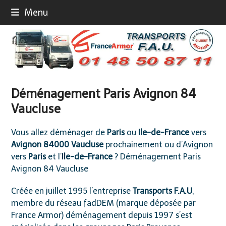
Skip
Menu
to
content
Déménagement Paris Avignon 84
Vaucluse
Vous allez
déménager de
Paris
ou
Ile-de-France
vers
Avignon 84000 Vaucluse
prochainement ou d’
Avignon
vers
Paris
et l’
Ile-de-France
? Déménagement Paris
Avignon 84 Vaucluse
Créée en juillet 1995 l’entreprise
Transports F.A.U
,
membre du
réseau
fadDEM
(marque déposée par
France Armor) déménagement
depuis 1997 s’est