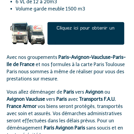
6 VL de 12 à 20m
3
Volume garde meuble 1500 m
3
Avec nos
groupements
Paris-Avignon-Vaucluse-Paris-
Ile de France
et nos formules à la carte Paris Toulouse
Paris
nous sommes à même de réaliser pour vous des
prestations sur mesure.
Vous allez
déménager de
Paris
vers
Avignon
ou
Avignon
Vaucluse
vers
Paris
avec
Transports F.A.U.
France Armor
vos biens seront protégés, transportés
avec soin et assurés. Vos démarches administratives
seront effectuées dans les délais prévus. Pour un
déménagement
Paris Avignon Paris
sans soucis et en