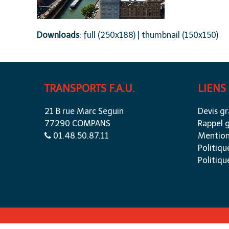
Downloads
:
full (250x188)
|
thumbnail (150x150)
TRANSPORTS F.A.U.
LIENS
21 B rue Marc Seguin
Devis gr
77290 COMPANS
Rappel g
01.48.50.87.11
Mention
Politiqu
Politiqu