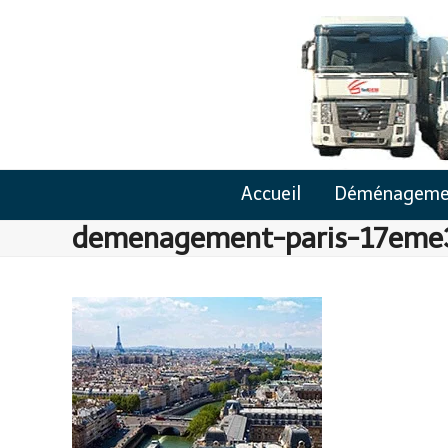
Skip
to
content
Accueil
Déménageme
demenagement-paris-17eme