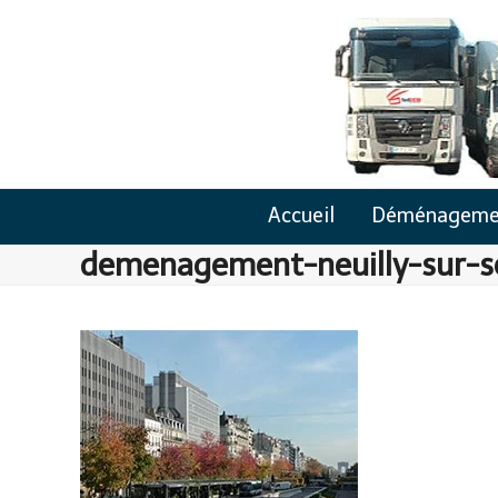
Skip
to
content
Accueil
Déménageme
demenagement-neuilly-sur-s