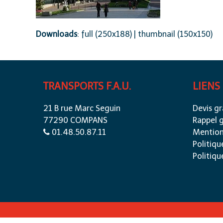
Downloads
:
full (250x188)
|
thumbnail (150x150)
TRANSPORTS F.A.U.
LIENS
21 B rue Marc Seguin
Devis gr
77290 COMPANS
Rappel g
01.48.50.87.11
Mention
Politiqu
Politiqu