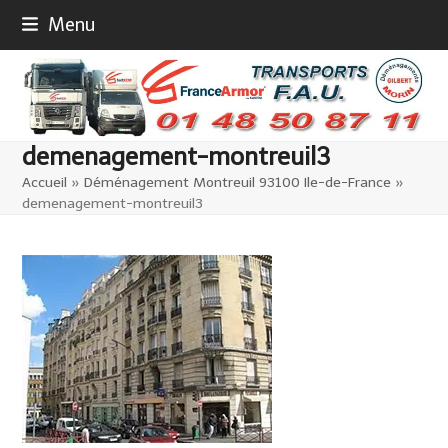
Skip
Menu
to
content
demenagement-montreuil3
Accueil
»
Déménagement Montreuil 93100 Ile-de-France
»
demenagement-montreuil3