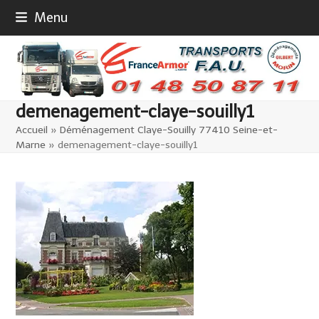
Skip
Menu
to
content
demenagement-claye-souilly1
Accueil
»
Déménagement Claye-Souilly 77410 Seine-et-
Marne
»
demenagement-claye-souilly1