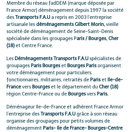
Membre du réseau
fadDEM
(marque déposée par
France Armor) déménagement depuis 1997 la société
des
Transports F.A.U
a repris en 2003 l’entreprise
artisanale les
déménagements Gilbert Morin,
vieille
société de déménagement de Seine-Saint-Denis
spécialisée dans les groupages P
aris / Bourges, Cher
(18)
et Centre France.
Les
Déménagements Transports F.A.U
spécialistes de
groupages
Paris Bourges
et
Bourges Paris
organisent
votre déménagement pour particuliers,
fonctionnaires, militaires, retraités de
Paris
et
Ile-de-
France
vers
Bourges
et le département du
Cher (18)
région Centre-France ou de
Bourges
vers
Paris.
Déménageur Ile-de-France et adhérent France Armor
l’entreprise des
Transports F.A.U
grâce à son réseau
organise des groupages pour petits volumes de
déménagement
Paris- Ile de France- Bourges-Centre