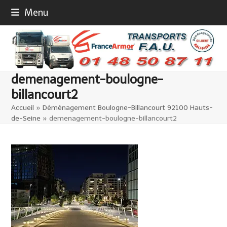
Skip
Menu
to
content
demenagement-boulogne-
billancourt2
Accueil
»
Déménagement Boulogne-Billancourt 92100 Hauts-
de-Seine
»
demenagement-boulogne-billancourt2