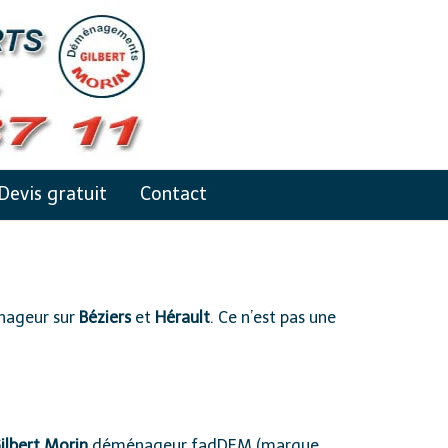
Devis gratuit
Contact
énageur sur
Béziers
et
Hérault
. Ce n’est pas une
lbert Morin
déménageur
fadDEM
(marque