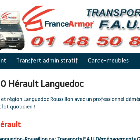
nt
Transfert administratif
Garde-meubles
0 Hérault Languedoc
et région Languedoc Roussillon avec un professionnel dém
 lot quotidien !
érault
anguedoc-Roussillon
par
Transports F.A.U Déménagements Gi