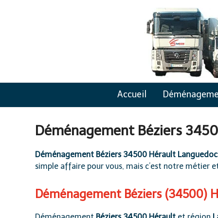
Skip
to
content
Accueil
Déménageme
Déménagement Béziers 3450
Déménagement Béziers 34500 Hérault Languedoc
simple affaire pour vous, mais c’est notre métier et
Déménagement Béziers (34500) H
Déménagement
Béziers 34500 Hérault
et région
L