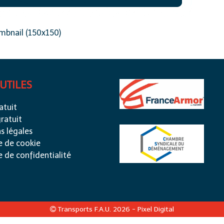
mbnail (150x150)
 UTILES
atuit
ratuit
s légales
e de cookie
e de confidentialité
Transports F.A.U. 2026 -
Pixel Digital