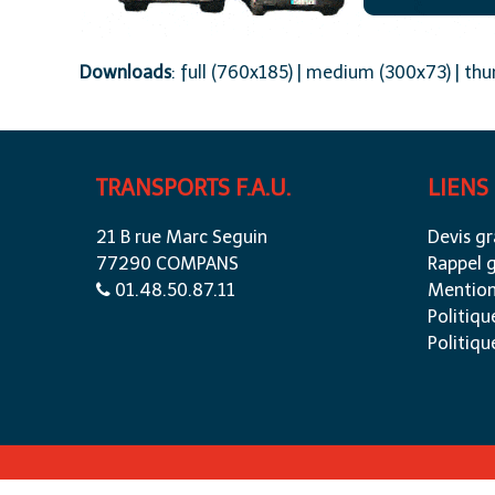
Downloads
:
full (760x185)
|
medium (300x73)
|
thu
TRANSPORTS F.A.U.
LIENS
21 B rue Marc Seguin
Devis gr
77290 COMPANS
Rappel g
01.48.50.87.11
Mention
Politiqu
Politiqu