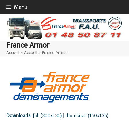
Skip
Menu
to
content
France Armor
Accueil
»
Accueil
»
France Armor
Downloads
:
full (300x136)
|
thumbnail (150x136)